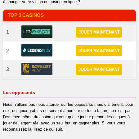
à changer votre vision du casino en ligne ?
TOP 3 CASINOS
1
JOUER MAINTENANT
2
JOUER MAINTENANT
3
JOUER MAINTENANT
Les opposants
Nous n’allons pas nous attarder sur les opposants mais clairement, pour
eux, ces jeux gratuits ne servent à rien car de toute façon, ce n’est pas
l’essence même du casino qui veut que le joueur prenne des risques à
jouer de l’argent réel avec un seul but, en gagner plus. Si vous vous
reconnaissez là, lisez ce qui suit.