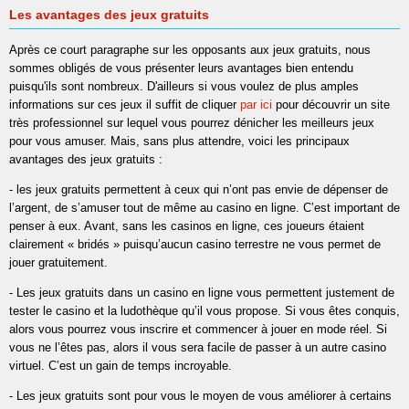
Les avantages des jeux gratuits
Après ce court paragraphe sur les opposants aux jeux gratuits, nous
sommes obligés de vous présenter leurs avantages bien entendu
puisqu'ils sont nombreux. D'ailleurs si vous voulez de plus amples
informations sur ces jeux il suffit de cliquer
par ici
pour découvrir un site
très professionnel sur lequel vous pourrez dénicher les meilleurs jeux
pour vous amuser. Mais, sans plus attendre, voici les principaux
avantages des jeux gratuits :
- les jeux gratuits permettent à ceux qui n’ont pas envie de dépenser de
l’argent, de s’amuser tout de même au casino en ligne. C’est important de
penser à eux. Avant, sans les casinos en ligne, ces joueurs étaient
clairement « bridés » puisqu’aucun casino terrestre ne vous permet de
jouer gratuitement.
- Les jeux gratuits dans un casino en ligne vous permettent justement de
tester le casino et la ludothèque qu’il vous propose. Si vous êtes conquis,
alors vous pourrez vous inscrire et commencer à jouer en mode réel. Si
vous ne l’êtes pas, alors il vous sera facile de passer à un autre casino
virtuel. C’est un gain de temps incroyable.
- Les jeux gratuits sont pour vous le moyen de vous améliorer à certains