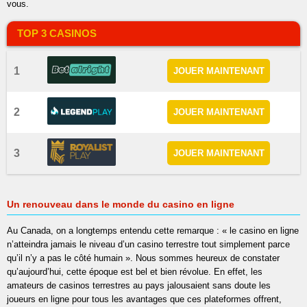
vous.
TOP 3 CASINOS
1
JOUER MAINTENANT
2
JOUER MAINTENANT
3
JOUER MAINTENANT
Un renouveau dans le monde du casino en ligne
Au Canada, on a longtemps entendu cette remarque : « le casino en ligne
n’atteindra jamais le niveau d’un casino terrestre tout simplement parce
qu’il n’y a pas le côté humain ». Nous sommes heureux de constater
qu’aujourd’hui, cette époque est bel et bien révolue. En effet, les
amateurs de casinos terrestres au pays jalousaient sans doute les
joueurs en ligne pour tous les avantages que ces plateformes offrent,