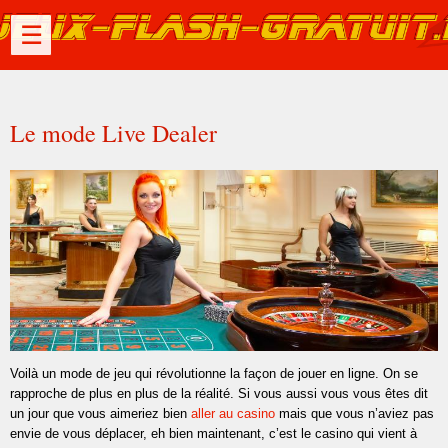
☰
Le mode Live Dealer
Voilà un mode de jeu qui révolutionne la façon de jouer en ligne. On se
rapproche de plus en plus de la réalité. Si vous aussi vous vous êtes dit
un jour que vous aimeriez bien
aller au casino
mais que vous n’aviez pas
envie de vous déplacer, eh bien maintenant, c’est le casino qui vient à