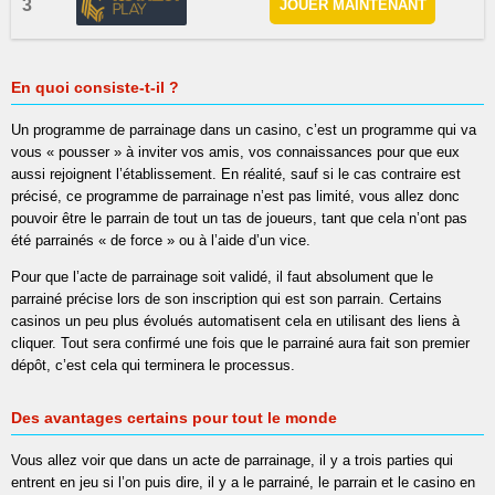
3
JOUER MAINTENANT
En quoi consiste-t-il ?
Un programme de parrainage dans un casino, c’est un programme qui va
vous « pousser » à inviter vos amis, vos connaissances pour que eux
aussi rejoignent l’établissement. En réalité, sauf si le cas contraire est
précisé, ce programme de parrainage n’est pas limité, vous allez donc
pouvoir être le parrain de tout un tas de joueurs, tant que cela n’ont pas
été parrainés « de force » ou à l’aide d’un vice.
Pour que l’acte de parrainage soit validé, il faut absolument que le
parrainé précise lors de son inscription qui est son parrain. Certains
casinos un peu plus évolués automatisent cela en utilisant des liens à
cliquer. Tout sera confirmé une fois que le parrainé aura fait son premier
dépôt, c’est cela qui terminera le processus.
Des avantages certains pour tout le monde
Vous allez voir que dans un acte de parrainage, il y a trois parties qui
entrent en jeu si l’on puis dire, il y a le parrainé, le parrain et le casino en